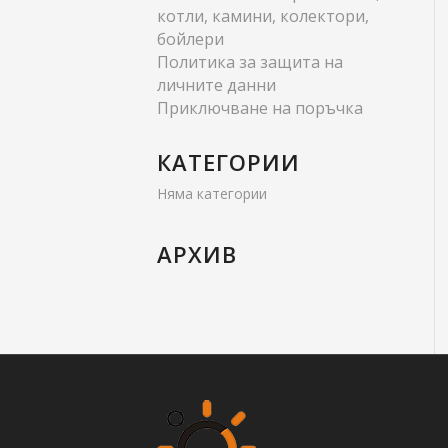
котли, камини, колектори,
бойлери
Политика за защита на
личните данни
Приключване на поръчка
КАТЕГОРИИ
Няма категории
АРХИВ