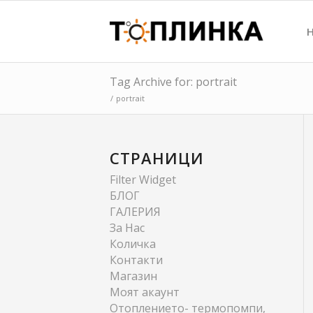
Tag Archive for: portrait
/
portrait
СТРАНИЦИ
Filter Widget
БЛОГ
ГАЛЕРИЯ
За Нас
Количка
Контакти
Магазин
Моят акаунт
Отоплението- термопомпи,