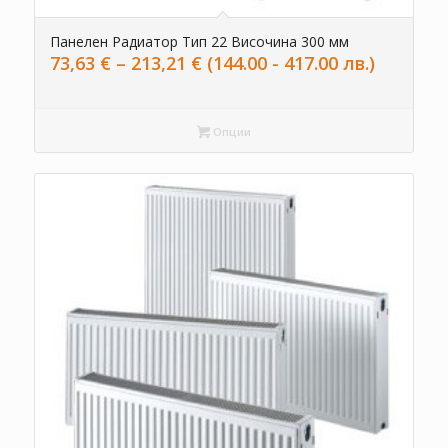
Панелен Радиатор Тип 22 Височина 300 мм
Price
73,63
€
–
213,21
€
(144.00 - 417.00 лв.)
range:
73,63 €
through
Опции
213,21 €