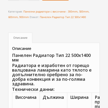
Категория:
Панелни радиатори с височини - 300mm, 500mm,
600mm, 900mm
Етикет:
Панелен Радиатор Тип 22 500х1400
Описание
Описание
Панелен Радиатор Тип 22 500х1400
мм
Радиатора е изработен от горещо
валцована ламарина като тялото е
допълнително оребрено за по-
добра конвекция и за по-голяма
здравина.
Технически данни:
Височина
Дължина
Ширина
Разме
прис
mm