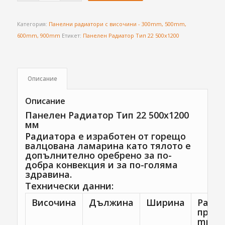
Категория:
Панелни радиатори с височини - 300mm, 500mm,
600mm, 900mm
Етикет:
Панелен Радиатор Тип 22 500х1200
Описание
Описание
Панелен Радиатор Тип 22 500х1200
мм
Радиатора е изработен от горещо
валцована ламарина като тялото е
допълнително оребрено за по-
добра конвекция и за по-голяма
здравина.
Технически данни:
Височина
Дължина
Ширина
Разме
прис
mm