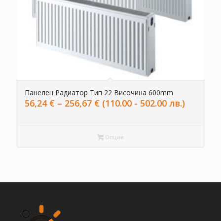
Панелен Радиатор Тип 22 Височина 600mm
Price
56,24
€
–
256,67
€
(110.00 - 502.00 лв.)
range:
56,24 €
through
Опции
256,67 €