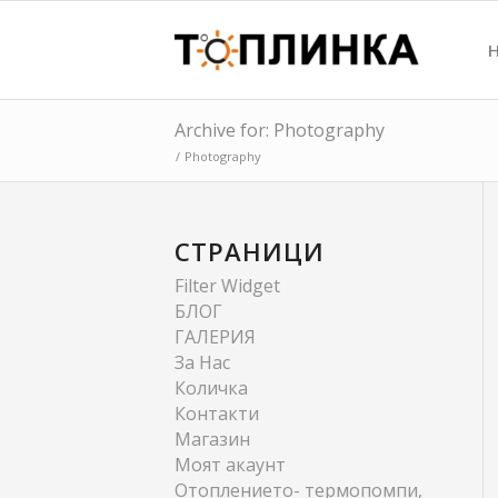
Archive for: Photography
/
Photography
СТРАНИЦИ
Filter Widget
БЛОГ
ГАЛЕРИЯ
За Нас
Количка
Контакти
Магазин
Моят акаунт
Отоплението- термопомпи,