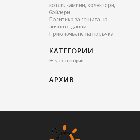
котли, камини, колектори,
бойлери
Политика за защита на
личните данни
Приключване на поръчка
КАТЕГОРИИ
Няма категории
АРХИВ