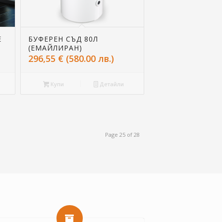
E
БУФЕРЕН СЪД 80Л
(ЕМАЙЛИРАН)
296,55
€
(580.00 лв.)
Купи
Детайли
Page 25 of 28