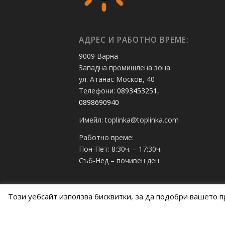
АДРЕС И РАБОТНО ВРЕМЕ:
9009 Варна
Западна промишлена зона
ул. Атанас Москов, 40
Телефони:
0893453251
,
0898690940
Имейл: toplinka@toplinka.com
Работно време:
Пон-Пет: 8:30ч. – 17:30ч.
Съб-Нед – почивен ден
Този уебсайт използва бисквитки, за да подобри вашето п
© Copyright - Топлинка -
Enfold WordPress Theme by 