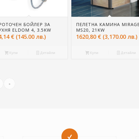
РОТОЧЕН БОЙЛЕР ЗА
ПЕЛЕТНА КАМИНА MIRAG
УХНЯ ELDOM 4, 3.5KW
MS20, 21KW
4,14
€
(145.00 лв.)
1620,80
€
(3,170.00 лв.)
Купи
Детайли
Купи
Детайли
»