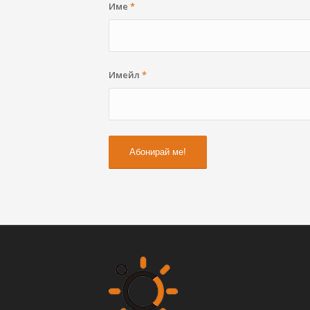
Име
*
Имейл
*