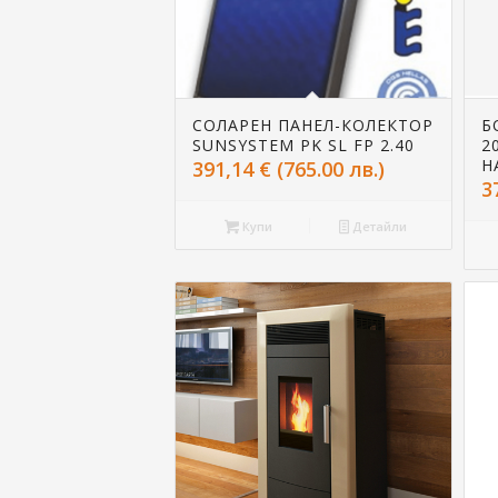
СОЛАРЕН ПАНЕЛ-КОЛЕКТОР
Б
SUNSYSTEM PK SL FP 2.40
2
Н
391,14
€
(765.00 лв.)
3
Купи
Детайли