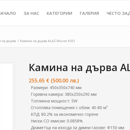
НАЧАЛО
ЗА НАС
КАТЕГОРИИ
ГАЛЕРИЯ
ЧЕСТО ЗА
и на дърва
/
Камина на дърва ALAZ Mouse K5S1
Камина на дърва A
255,65
€
(500.00 лв.)
Размери: 450x350x740 мм
Горивна камера: 380x250x290 мм
Топлинна мощност: 5W
Отоплява помещения с обем: 40-80 м³
КПД: 80.2% за икономично горене
Ниски CO емисии: 0.0858%
Диаметър на изхода за димни газове: Ф150 мм