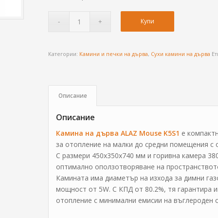
Купи
Категории:
Камини и печки на дърва
,
Сухи камини на дърва
Ет
Описание
Описание
Камина на дърва ALAZ Mouse K5S1
е компактн
за отопление на малки до средни помещения с о
С размери 450x350x740 мм и горивна камера 38
оптимално оползотворяване на пространствот
Камината има диаметър на изхода за димни газ
мощност от 5W. С КПД от 80.2%, тя гарантира 
отопление с минимални емисии на въглероден о