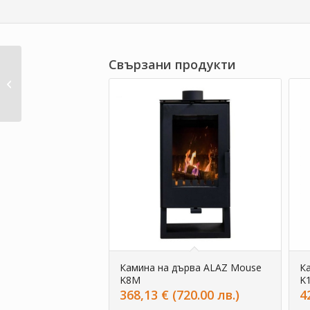
Свързани продукти
Камина на дърва
ALAZ Mouse K10M
Камина на дърва ALAZ Mouse
К
K8M
K
368,13
€
(720.00 лв.)
4