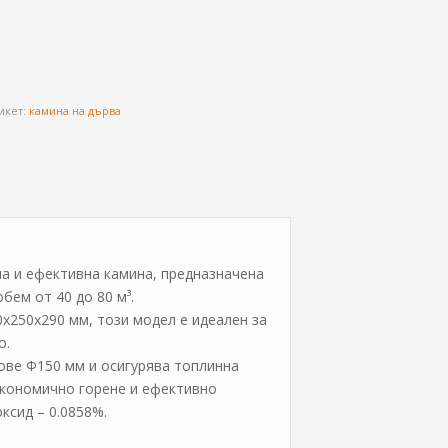
икет:
камина на дърва
а и ефективна камина, предназначена
бем от 40 до 80 м³.
0x250x290 мм, този модел е идеален за
о.
ове Ф150 мм и осигурява топлинна
икономично горене и ефективно
ксид – 0.0858%.