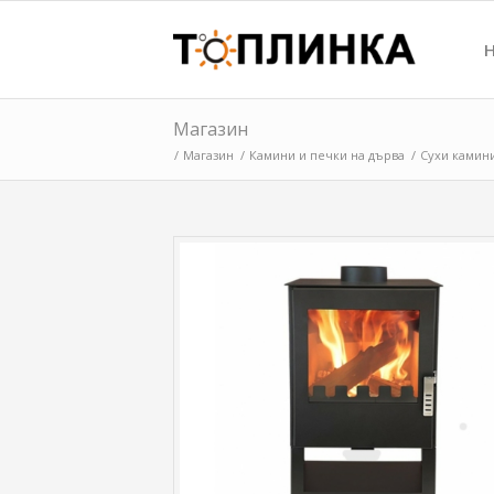
Магазин
/
Магазин
/
Камини и печки на дърва
/
Сухи камин