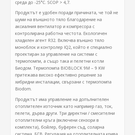
среда до -25°C. SCOP > 4,7.
Продуктът е удобен поради причината, че той не
шуми на външното тяло благодарение на
аксиалния вентилатор и компресора с
контролирана работна честота. Екологичен
хладилен агент R32. Включва външно тяло
моноблок и контролер IQ2, който е специално
проектиран за управление на системи с
термопомпи, а също така и пелетни котли
Биодом. Термопомпа BIOBLOCK 9M – 9 KW
притежава високо ефективно решение за
хибридни инсталации, свързани с термопомпа
Biodom.
Продуктът има управление на допълнителен
отоплителен източник като например газ, ток,
пелети, дърва други. Три директни / смесителни
отоплителни кръга (включени сензори в
комплекта), бойлер, буферен съд, соларна
система, БГВ. Регулация на отоплителната крива