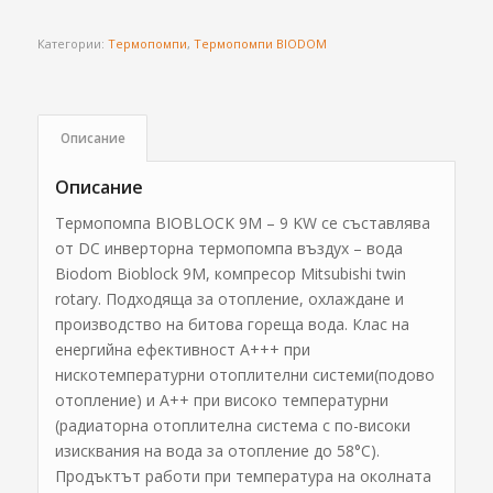
Категории:
Термопомпи
,
Термопомпи BIODOM
Описание
Описание
Термопомпа BIOBLOCK 9M – 9 KW се съставлява
от DC инверторна термопомпа въздух – вода
Biodom Bioblock 9M, компресор Mitsubishi twin
rotary. Подходяща за отопление, охлаждане и
производство на битова гореща вода. Клас на
енергийна ефективност А+++ при
нискотемпературни отоплителни системи(подово
отопление) и А++ при високо температурни
(радиаторна отоплителна система с по-високи
изисквания на вода за отопление до 58°C).
Продъктът работи при температура на околната