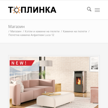
Магазин
/
Магазин
/
Котли и камини на пелети
/
Камини на пелети
/
Пелетна камина Алфаплам Luca 12