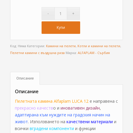
Купи
Код:
Няма
Категории:
Камини на пелети
,
Котли и камини на пелети
,
Пелетни камини с въздушна риза
Марка:
ALFAPLAM - Сърбия
Описание
Описание
Пелетната камина Alfaplam LUCA 12
e направена с
прекрасно качеств
о и
иновативен дизайн
,
адаптирана към нуждите на градския начин на
живот
. Използването на
качествени материали
и
всички
вградени компоненти
и функции