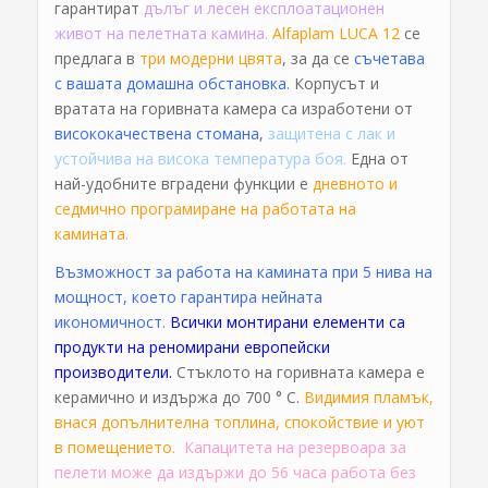
гарантират
дълъг и лесен експлоатационен
живот на пелетната камина.
Alfaplam LUCA 12
се
предлага в
три модерни цвята
, за да се
съчетава
с вашата домашна обстановка.
Корпусът и
вратата на горивната камера са изработени от
висококачествена стомана
,
защитена с лак и
устойчива на висока температура боя.
Една от
най-удобните вградени функции е
дневното и
седмично програмиране на работата на
камината.
Възможност за работа на камината при 5 нива на
мощност, което гарантира нейната
икономичност.
Всички монтирани елементи са
продукти на реномирани европейски
производители.
Стъклото на горивната камера е
керамично и издържа до 700 ° C.
Видимия пламък,
внася допълнителна топлина, спокойствие и уют
в помещението.
Капацитета на резервоара за
пелети може да издържи до 56 часа работа без