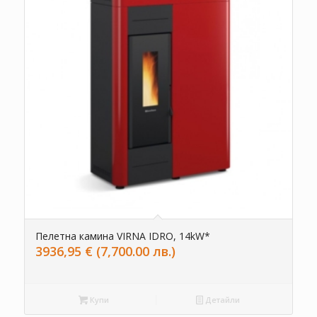
Пелетна камина VIRNA IDRO, 14kW*
3936,95
€
(7,700.00 лв.)
Купи
Детайли