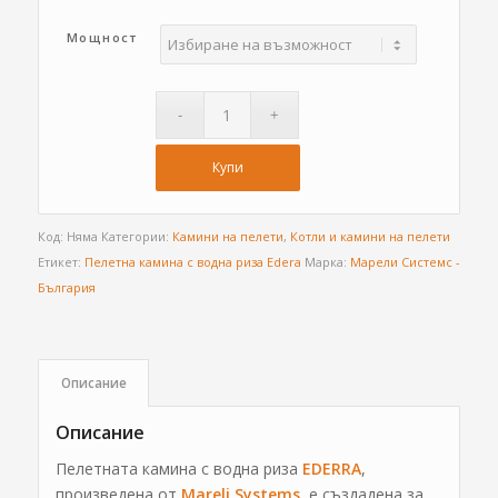
Мощност
Купи
Код:
Няма
Категории:
Камини на пелети
,
Котли и камини на пелети
Етикет:
Пелетна камина с водна риза Edera
Марка:
Марели Системс -
България
Описание
Описание
Пелетната камина с водна риза
EDERRA
,
произведена от
Mareli Systems
, е създадена за