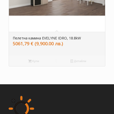
Пелетна камина EVELYNE IDRO, 18.8kW
5061,79
€
(9,900.00 лв.)
Купи
Детайли