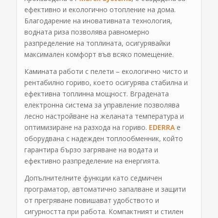
ефективно и екологично отопление на дома.
Благодарение на иновативната технология,
водната риза позволява равномерно
разпределение на топлината, осигурявайки
максимален комфорт във всяко помещение.
Камината работи с пелети – екологично чисто и
рентабилно гориво, което осигурява стабилна и
ефективна топлинна мощност. Вградената
електронна система за управление позволява
лесно настройване на желаната температура и
оптимизиране на разхода на гориво.
EDERRA
е
оборудвана с надежден топлообменник, който
гарантира бързо загряване на водата и
ефективно разпределение на енергията.
Допълнителните функции като седмичен
програматор, автоматично запалване и защити
от прегряване повишават удобството и
сигурността при работа. Компактният и стилен