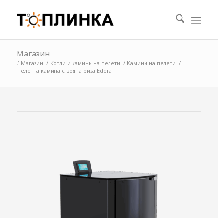
Магазин
/
Магазин
/
Котли и камини на пелети
/
Камини на пелети
/
Пелетна камина с водна риза Edera