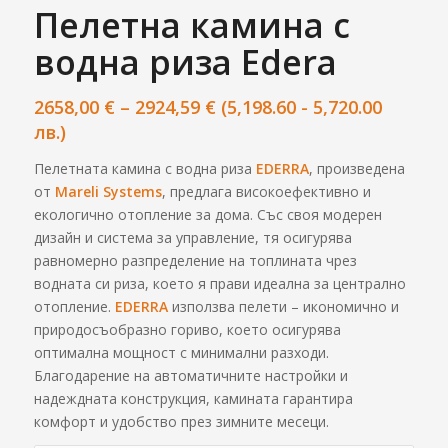
Пелетна камина с
водна риза Edera
Price
2658,00
€
–
2924,59
€
(5,198.60 - 5,720.00
range:
лв.)
2658,00 €
Пелетната камина с водна риза
EDERRA
, произведена
through
от
Mareli Systems
, предлага високоефективно и
2924,59 €
екологично отопление за дома. Със своя модерен
дизайн и система за управление, тя осигурява
равномерно разпределение на топлината чрез
водната си риза, което я прави идеална за централно
отопление.
EDERRA
използва пелети – икономично и
природосъобразно гориво, което осигурява
оптимална мощност с минимални разходи.
Благодарение на автоматичните настройки и
надеждната конструкция, камината гарантира
комфорт и удобство през зимните месеци.