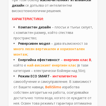
дизайн
се допълва от интелигентни
високотехнологични решения.
ХАРАКТЕРИСТИКИ:
Компактен
дизайн
– плосък и тънък силует,
с компактен размер, който спестява
пространство;
Реверсивен модел
– дава възможност за
много
лесен вертикален и хоризонтален
монтаж
;
Енергийна ефективност
–
енергиен клас В
,
който е
най-високият енергиен клас
(в тази
категория – електрически бойлери над 50л);
Режим ECO SMART
–
интелигентно
самообучение и самоуправлениe. В зависимост
от Вашите навици,
BelliSlimo
изработва
собствен алгоритъм на работа, осигурявайки
достатъчно топла вода, когато се нуждаете от
нея. Освен това режимът гарантира оптимална