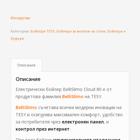
Изчерпан
Категории:
Бойлери TESY
,
Бойлери за монтаж на стена
,
Бойлери и
буфери
Описание
Описание
Електрически бойлер BelliSlimo Cloud 80 е от
продуктова фамилия
BelliSlimo
на TESY.
BelliSlimo
съчетава всички модерни иновации на
TESY и осигурява максимален комфорт, удобство
за потребителя чрез
електронен панел
, и
контрол през интернет
.
При този бойлер
изключителният италиански