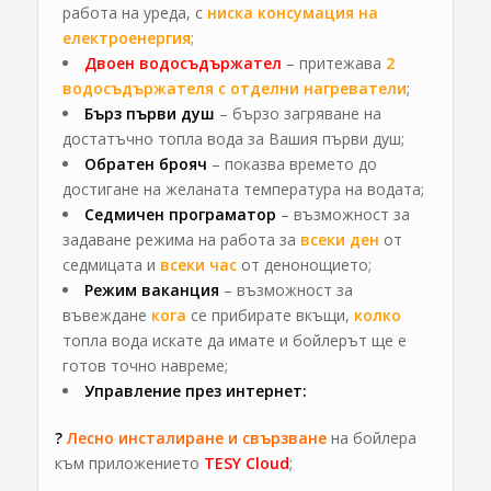
работа на уреда, с
ниска консумация на
електроенергия
;
Двоен водосъдържател
– притежава
2
водосъдържателя
с
отделни нагреватели
;
Бърз първи душ
– бързо загряване на
достатъчно топла вода за Вашия първи душ;
Обратен брояч
– показва времето до
достигане на желаната температура на водата;
Седмичен програматор
– възможност за
задаване режима на работа за
всеки ден
от
седмицата и
всеки час
от денонощието;
Режим ваканция
– възможност за
въвеждане
кога
се прибирате вкъщи,
колко
топла вода искате да имате и бойлерът ще е
готов точно навреме;
Управление през интернет:
?
Лесно инсталиране и свързване
на бойлера
към приложението
TESY Cloud
;