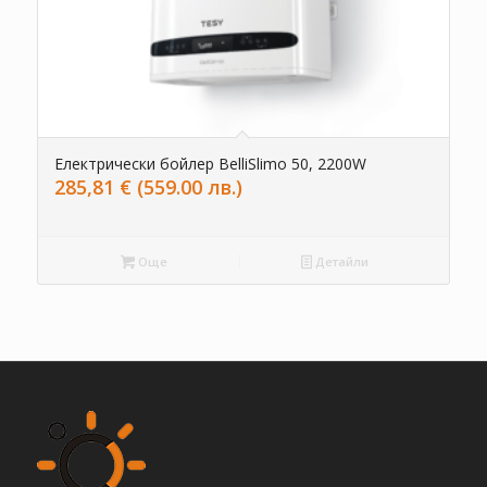
Електрически бойлер BelliSlimo 50, 2200W
285,81
€
(559.00 лв.)
Още
Детайли