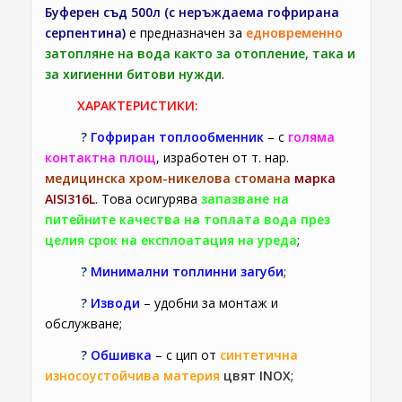
Буферен съд 500л (с неръждаема гофрирана
серпентина)
е предназначен за
едновременно
затопляне на вода както за отопление, така и
за хигиенни битови нужди
.
ХАРАКТЕРИСТИКИ:
?
Гофриран топлообменник
– с
голяма
контактна площ
, изработен от т. нар.
медицинска
хром-никелова стомана
марка
АISI316L
. Това осигурява
запазване на
питейните качества на топлата вода през
целия срок на експлоатация на уреда
;
?
Минимални топлинни загуби
;
?
Изводи
– удобни за монтаж и
обслужване;
?
Обшивка
– с цип от
синтетична
износоустойчива материя
цвят INOX
;