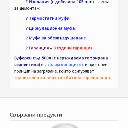
?
Изолация
(с дебелина 105 mm)
– лесна
за демонтаж;
?
Термостатни муфи
;
?
Циркулационна муфа
;
?
Муфа за обезвъздушаване
;
?
Гаранция
–
3 години гаранция
.
Буферен съд 500л (с неръждаема гофрирана
серпентина)
е с
голям капацитет
и п
роточен
принцип на загряване, които осигуряват
значително количество битова гореща вода
.
Свързани продукти