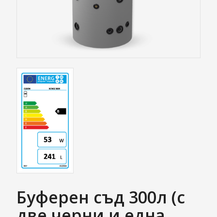
Буферен съд 300л (с
две черни и една