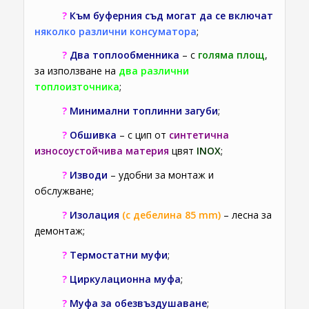
?
Към буферния съд могат да се включат
няколко различни консуматора
;
?
Два топлообменника
– с
голяма площ
,
за използване на
два различни
топлоизточника
;
?
Минимални топлинни загуби
;
?
Обшивка
– с цип от
синтетична
износоустойчива материя
цвят
INOX
;
?
Изводи
– удобни за монтаж и
обслужване;
?
Изолация
(с дебелина 85 mm)
– лесна за
демонтаж;
?
Термостатни муфи
;
?
Циркулационна муфа
;
?
Муфа за обезвъздушаване
;