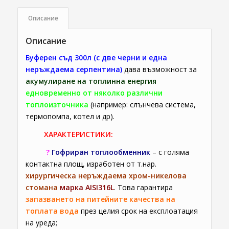
Описание
Описание
Буферен съд 300л (с две черни и една
неръждаема серпентина)
дава възможност за
акумулиране на топлинна енергия
едновременно от няколко различни
топлоизточника
(например: слънчева система,
термопомпа, котел и др).
ХАРАКТЕРИСТИКИ:
?
Гофриран топлообменник
– с голяма
контактна площ, изработен от т.нар.
хирургическа
неръждаема хром-никелова
стомана
марка АISI316L
.
Това гарантира
запазването на питейните
качества на
топлата вода
през целия срок на експлоатация
на уреда;