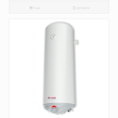
Още
Детайли