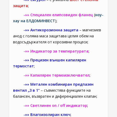
защита
;
-»» Специален елипсовиден фланец
(
ноу-
хау на ЕЛДОМИНВЕСТ
);
-»» Антикорозионна защита
– магнезиев
анод с голяма маса защитава целия обем на
водосъдържателя от корозивни процеси;
-»» Индикатор за температурата
;
-»» Прецизен външен капилярен
термостат
;
-»» Капилярен термоизключвател
;
-»» Метален комбиниран предпазен
вентил „3 в 1“
– съвместява функциите на
балансен, възвратен и диференциален клапан;
-»» Светлинен on / off индикатор
;
-»» Влагоизолиран ключ
;