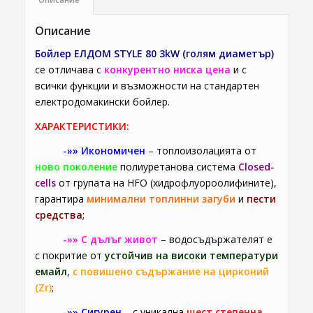
Описание
Бойлер ЕЛДОМ STYLE 80 3kW (голям диаметър)
се отличава с
конкурентно ниска цена
и с
всички функции и възможности на стандартен
електродомакински бойлер.
ХАРАКТЕРИСТИКИ:
-»» Икономичен
– топлоизолацията от
ново поколение
полиуретанова система
Closed-
cells
от групата на HFO (хидрофлуороолифините),
гарантира
минимални топлинни загуби
и
пести
средства
;
-»» С дълъг живот
– водосъдържателят е
с покритие от
устойчив на високи температури
емайл
,
с повишено съдържание на цирконий
(Zr)
;
-»» Сигурен
– с уникална
шест степенна