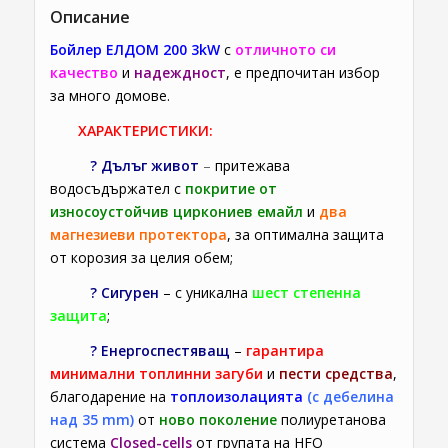
Описание
Бойлер ЕЛДОМ 200 3kW
с
отличното си
качество
и
надеждност
, е предпочитан избор
за много домове.
ХАРАКТЕРИСТИКИ:
? Дълъг живот
–
притежава
водосъдържател с
покритие от
износоустойчив циркониев емайл
и
два
магнезиеви протектора
,
за оптимална защита
от корозия за целия обем;
?
Сигурен
– с уникална
шест степенна
защита
;
?
Енергоспестяващ
–
гарантира
минимални топлинни загуби
и
пести средства
,
благодарение на
топлоизолацията
(с дебелина
над 35 mm)
от
ново поколение
полиуретанова
система
Closed-cells
от групата на HFO