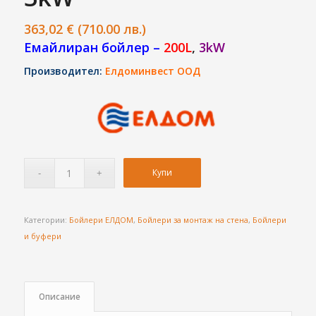
363,02
€
(710.00 лв.)
Емайлиран бойлер
–
200L
,
3kW
Производител:
Елдоминвест ООД
Купи
Категории:
Бойлери ЕЛДОМ
,
Бойлери за монтаж на стена
,
Бойлери
и буфери
Описание