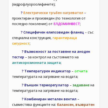
(хидрофлуороолифините);
?
Електрически тръбен нагревател
–
проектиран и произведен (по технология от
последно поколение) от
ЕЛДОМИНВЕСТ
;
?
Специфичен елипсовиден фланец
– със
специална конструкция,
гарантираща
сигурност
;
?
Възможност за поставяне на аноден
тестер
– за контрол на състоянието на
антикорозионната защита
;
?
Температурен индикатор
–
отчита
температурата на загряване на водата;
?
Външен терморегулатор
–
задаване
на
температурата на загряване на водата;
?
Комбиниран метален вентил
–
съвместява функциите на:
балансен, възвратен