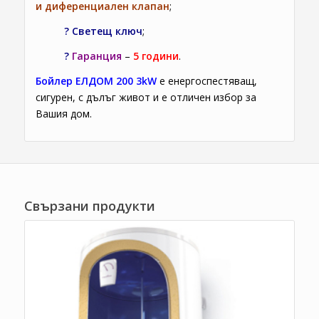
и диференциален клапан
;
?
Светещ ключ
;
?
Гаранция
–
5 години
.
Бойлер ЕЛДОМ 200 3kW
е енергоспестяващ,
сигурен, с дълъг живот и е отличен избор за
Вашия дом.
Свързани продукти