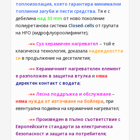
топлоизолация, която гарантира минимални
топлинни загуби и пести средства
. Тя е с
дебелина
над 33 mm
от ново поколение
полиуретанова система
Closed-cells
от групата
на HFO (хидрофлуороолифините);
-»»
Сух керамичен нагревател
– той е
класическа технология, доказала
надеждността
си
в продължение на десетилетия;
-»»
Керамичният нагревателен елемент
е разположен в защитна втулка
и
няма
директен контакт с водата
;
-»»
Лесна поддръжка и обслужване
–
няма
нужда от източване на бойлера
,
при
евентуална подмяна на керамичния нагревател;
-»»
Произведен в пълно съответствие с
Европейските стандарти за електрическа
безопасност и защита на потребителя
;