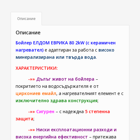
Описание
Описание
Бойлер ЕЛДОМ ЕВРИКА 80 2kW (с керамичен
нагревател)
е адаптиран за работа с
високо
минерализирана или твърда вода
.
ХАРАКТЕРИСТИКИ:
-»»
Дълъг живот на бойлера
–
покритието на водосъдържателя е от
циркониев емайл
, а нагревателният елемент е с
изключително здрава конструкция
;
-»»
Сигурен
– с надеждна
5 степенна
защита
;
-»»
Ниски експлоатационни разходи и
висока енергийна ефективност
– притежава