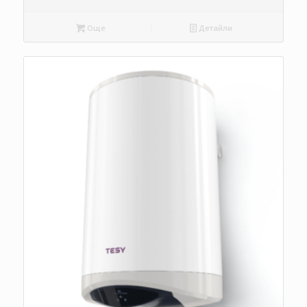
Още
Детайли