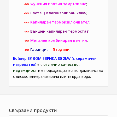
-»»
Функция против замръзване
;
-»»
Светещ влагоизолиран ключ
;
-»»
Капилярен термоизключвател
;
-»»
Външен капилярен термостат
;
-»»
Метален комбиниран вентил
;
-»»
Гаранция
–
5 години
.
Бойлер ЕЛДОМ ЕВРИКА 80 2kW (с керамичен
нагревател)
е с
отлично качество,
надеждност
и е подходящ за всяко домакинство
с високо минерализирана или твърда вода.
Свързани продукти