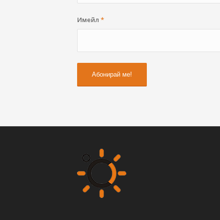
Имейл
*